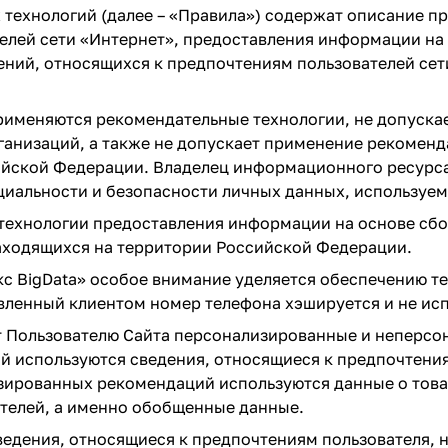
ехнологий (далее – «Правила») содержат описание пр
елей сети «Интернет», предоставления информации на 
ений, относящихся к предпочтениям пользователей сет
рименяются рекомендательные технологии, не допуска
ганизаций, а также не допускает применение рекоменд
ийской Федерации. Владелец информационного ресурса
иальности и безопасности личных данных, используем
ехнологии предоставления информации на основе сбор
находящихся на территории Российской Федерации.
кс BigData» особое внимание уделяется обеспечению те
авленный клиентом номер телефона хэшируется и не исп
 Пользователю Сайта персонализированные и неперсо
используются сведения, относящиеся к предпочтениям
зированных рекомендаций используются данные о това
ателей, а именно обобщенные данные.
едения, относящиеся к предпочтениям пользователя, н