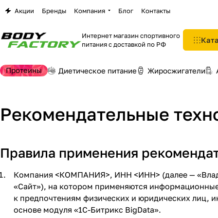
Акции
Бренды
Компания
Блог
Контакты
Интернет магазин спортивного
Кат
питания с доставкой по РФ
Протеины
Диетическое питание
Жиросжигатели
Рекомендательные техн
Правила применения рекоменда
Компания <КОМПАНИЯ>, ИНН <ИНН> (далее — «Владе
«Сайт»), на котором применяются информационные
к предпочтениям физических и юридических лиц, и
основе модуля «1C-Битрикс BigData».