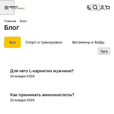
Главная
Блог
Блог
Все
Спорт и тренировки
Витамины и БАДы
Теги
Спортивное питание
Для чего L-карнитин мужчине?
14 января 2026
Спортивное питание
Как принимать аминокислоты?
10 января 2026