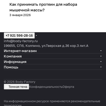
Спортивное питание
Как принимать протеин для набора
мышечной массы?
3 января 2026
+7 921 596-28-16
info@body-factory.ru
196655, СПб, Колпино, ул.Тверская д.36 кор.3 лит.А
Интернет-магазин
Компания
Информация
Помощь
© 2026 Body-Factory
Темная тема
Конфиденциальность
Оферта
На информационном ресурсе применяются
рекомендательные
технологии
.