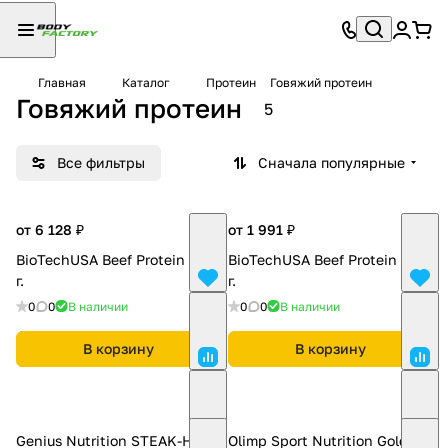
Главная
Каталог
Протеин
Говяжий протеин
Говяжий протеин
5
Все фильтры
Сначала популярные
от 6 128 ₽
от 1 991 ₽
BioTechUSA Beef Protein 1816
BioTechUSA Beef Protein 500
г.
г.
0
0
В наличии
0
0
В наличии
В корзину
В корзину
Genius Nutrition STEAK-HP
Olimp Sport Nutrition Gold