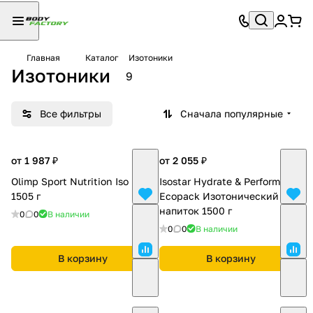
Главная
Каталог
Изотоники
Изотоники
9
Все фильтры
Сначала популярные
от 1 987 ₽
от 2 055 ₽
Olimp Sport Nutrition Iso Plus
Isostar Hydrate & Perform
1505 г
Ecopack Изотонический
напиток 1500 г
0
0
В наличии
0
0
В наличии
В корзину
В корзину