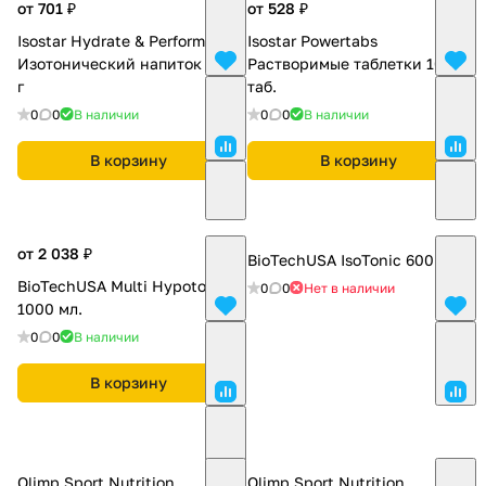
от 701 ₽
от 528 ₽
Isostar Hydrate & Perform
Isostar Powertabs
Изотонический напиток 400
Растворимые таблетки 10
г
таб.
0
0
В наличии
0
0
В наличии
В корзину
В корзину
от 2 038 ₽
BioTechUSA IsoTonic 600 г.
BioTechUSA Multi Hypotonic
0
0
Нет в наличии
1000 мл.
0
0
В наличии
В корзину
Olimp Sport Nutrition
Olimp Sport Nutrition