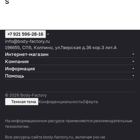
S
Sc
Nu
+7 921 596-28-16
info@body-factory.ru
196655, СПб, Колпино, ул.Тверская д.36 кор.3 лит.А
Интернет-магазин
Компания
Информация
Помощь
© 2026 Body-Factory
Темная тема
Конфиденциальность
Оферта
На информационном ресурсе применяются
рекомендательные
технологии
.
Все ресурсы сайта body-factory.ru, включая (но не