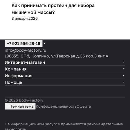
Спортивное питание
Как принимать протеин для набора
мышечной массы?
3 января 2026
+7 921 596-28-16
info@body-factory.ru
196655, СПб, Колпино, ул.Тверская д.36 кор.3 лит.А
Интернет-магазин
Компания
Информация
Помощь
© 2026 Body-Factory
Темная тема
Конфиденциальность
Оферта
На информационном ресурсе применяются
рекомендательные
технологии
.