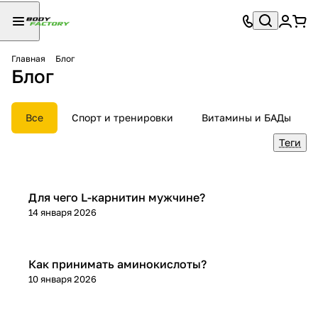
Главная
Блог
Блог
Все
Спорт и тренировки
Витамины и БАДы
Теги
Спортивное питание
Для чего L-карнитин мужчине?
14 января 2026
Спортивное питание
Как принимать аминокислоты?
10 января 2026