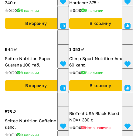
340 г.
Hardcore 375 г
0
0
В наличии
0
0
В наличии
В корзину
В корзину
944 ₽
1 053 ₽
Scitec Nutrition Super
Olimp Sport Nutrition Amok
Guarana 100 таб.
60 капс.
0
0
В наличии
0
0
В наличии
В корзину
В корзину
576 ₽
BioTechUSA Black Blood
NOX+ 330 г.
Scitec Nutrition Caffeine 100
капс.
0
0
Нет в наличии
0
0
В наличии