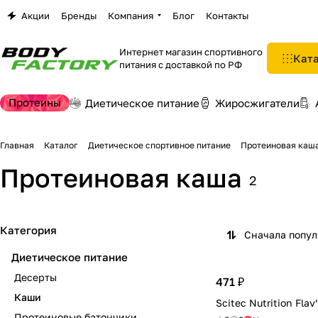
Акции
Бренды
Компания
Блог
Контакты
Интернет магазин спортивного
Кат
питания с доставкой по РФ
Протеины
Диетическое питание
Жиросжигатели
Главная
Каталог
Диетическое спортивное питание
Протеиновая каш
Протеиновая каша
2
Категория
Сначала попу
Диетическое питание
Десерты
471 ₽
Каши
Scitec Nutrition Flav
Протеиновые батончики