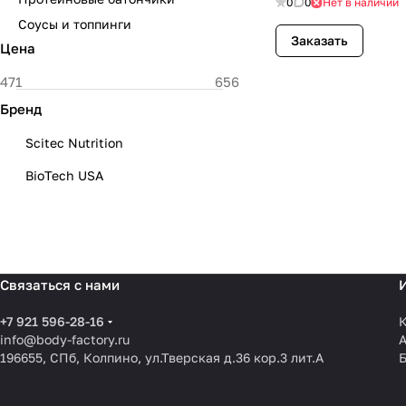
0
0
Нет в наличии
Соусы и топпинги
Заказать
Цена
Бренд
Scitec Nutrition
BioTech USA
Связаться с нами
+7 921 596-28-16
К
info@body-factory.ru
196655, СПб, Колпино, ул.Тверская д.36 кор.3 лит.А