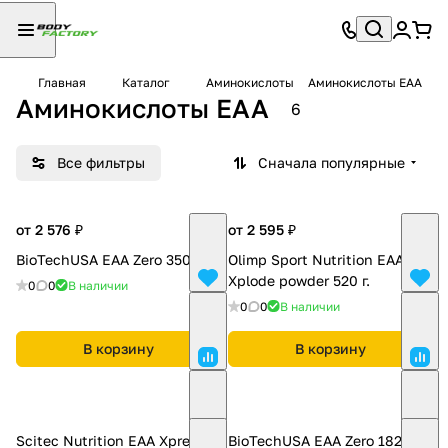
Главная
Каталог
Аминокислоты
Аминокислоты EAA
Аминокислоты EAA
6
Все фильтры
Сначала популярные
от 2 576 ₽
от 2 595 ₽
BioTechUSA EAA Zero 350 г.
Olimp Sport Nutrition EAA
Xplode powder 520 г.
0
0
В наличии
0
0
В наличии
В корзину
В корзину
Scitec Nutrition EAA Xpress
BioTechUSA EAA Zero 182 г.