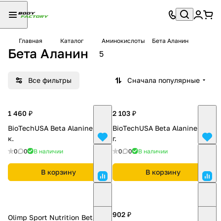
Главная
Каталог
Аминокислоты
Бета Аланин
Бета Аланин
5
Все фильтры
Сначала популярные
1 460 ₽
2 103 ₽
BioTechUSA Beta Alanine 90
BioTechUSA Beta Alanine 300
к.
г.
0
0
В наличии
0
0
В наличии
В корзину
В корзину
902 ₽
Olimp Sport Nutrition Beta-