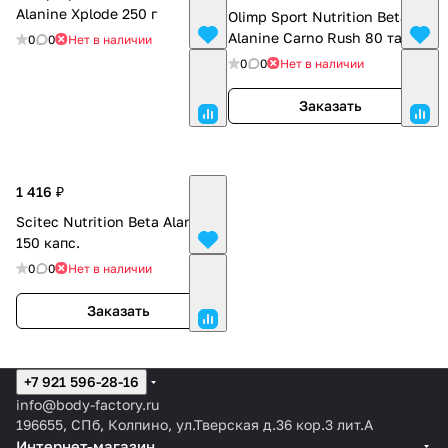
Alanine Xplode 250 г
Olimp Sport Nutrition Beta-
Alanine Carno Rush 80 таб.
0
0
Нет в наличии
0
0
Нет в наличии
Заказать
1 416 ₽
Scitec Nutrition Beta Alanine
150 капс.
0
0
Нет в наличии
Заказать
+7 921 596-28-16
info@body-factory.ru
196655, СПб, Колпино, ул.Тверская д.36 кор.3 лит.А
Интернет-магазин