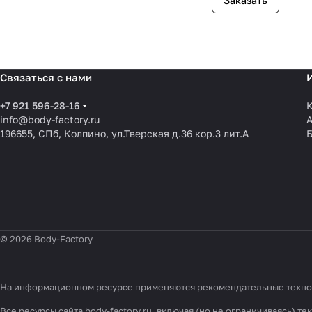
Заказать
Связаться с нами
+7 921 596-28-16
К
info@body-factory.ru
196655, СПб, Колпино, ул.Тверская д.36 кор.3 лит.А
© 2026 Body-Factory
На информационном ресурсе применяются
рекомендательные техн
Все ресурсы сайта body-factory.ru, включая (но не ограничиваясь)