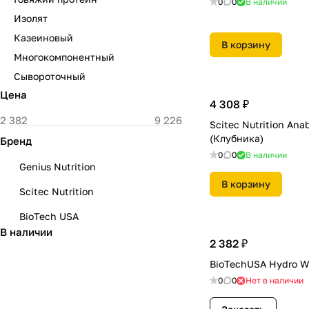
0
0
В наличии
Изолят
Казеиновый
В корзину
Многокомпонентный
Сывороточный
Цена
4 308 ₽
Scitec Nutrition Ana
(Клубника)
Бренд
0
0
В наличии
Genius Nutrition
В корзину
Scitec Nutrition
BioTech USA
В наличии
2 382 ₽
BioTechUSA Hydro Wh
0
0
Нет в наличии