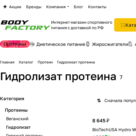
Акции
Бренды
Компания
Блог
Контакты
Интернет магазин спортивного
Кат
питания с доставкой по РФ
Протеины
Диетическое питание
Жиросжигатели
Главная
Каталог
Протеин
Гидролизат протеина
Гидролизат протеина
7
Категория
Сначала попу
Протеины
Веганский
8 645 ₽
Гидролизат
BioTechUSA Hydro Wh
Говяжий протеин