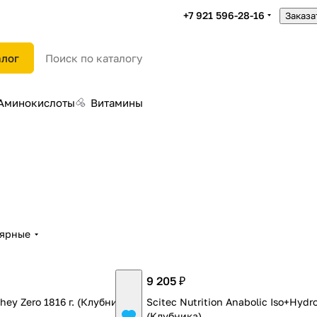
+7 921 596-28-16
Заказа
алог
Аминокислоты
Витамины
лярные
9 205 ₽
ey Zero 1816 г. (Клубника)
Scitec Nutrition Anabolic Iso+Hydr
(Клубника)