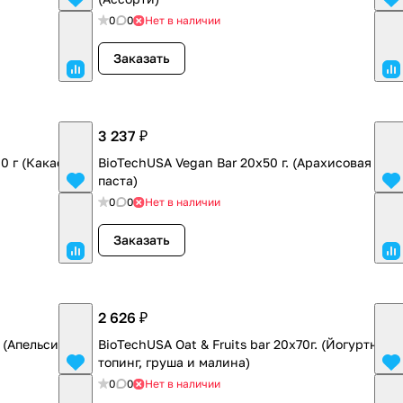
0
0
Нет в наличии
Заказать
3 237 ₽
0 г (Какао)
BioTechUSA Vegan Bar 20х50 г. (Арахисовая
паста)
0
0
Нет в наличии
Заказать
2 626 ₽
 (Апельсин в
BioTechUSA Oat & Fruits bar 20x70г. (Йогуртный
топинг, груша и малина)
0
0
Нет в наличии