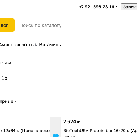
+7 921 596-28-16
Заказа
алог
Аминокислоты
Витамины
ончики
15
лярные
2 624 ₽
r 12х64 г. (Ириска-кокос)
BioTechUSA Protein bar 16х70 г. (
паста)