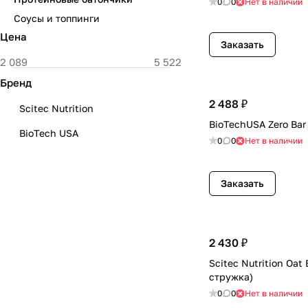
0
0
Нет в наличии
Соусы и топпинги
Цена
Заказать
Бренд
2 488 ₽
Scitec Nutrition
BioTechUSA Zero Bar
BioTech USA
0
0
Нет в наличии
Заказать
2 430 ₽
Scitec Nutrition Oat 
стружка)
0
0
Нет в наличии