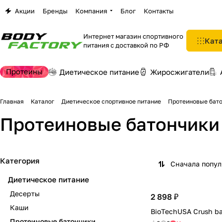
Акции
Бренды
Компания
Блог
Контакты
Интернет магазин спортивного
Кат
питания с доставкой по РФ
Протеины
Диетическое питание
Жиросжигатели
Главная
Каталог
Диетическое спортивное питание
Протеиновые бат
Протеиновые батончики
Категория
Сначала попу
Диетическое питание
Десерты
2 898 ₽
Каши
BioTechUSA Crush ba
Протеиновые батончики