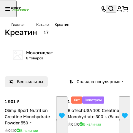
Главная
Каталог
Креатин
Креатин
17
Моногидрат
8 товаров
Все фильтры
Сначала популярные
Хит
Советуем
1 901 ₽
1 853 ₽
Olimp Sport Nutrition
BioTechUSA 100 Creatinе
Creatine Monohydrate
Monohydrate 300 г. (Банка)
Powder 550 г
0
0
В наличии
0
0
В наличии