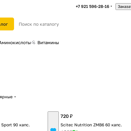
+7 921 596-28-16
Заказа
алог
Аминокислоты
Витамины
лярные
720 ₽
 Sport 90 капс.
Scitec Nutrition ZMB6 60 капс.