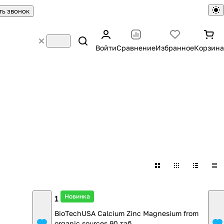
ть звонок
Войти
Сравнение
Избранное
Корзина
Новинка
1 438 ₽
BioTechUSA Calcium Zinc Magnesium from
organic sources 90 таб.