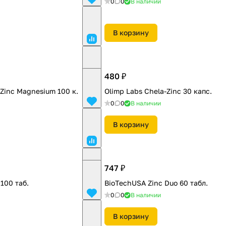
0
0
В наличии
В корзину
480 ₽
Zinc Magnesium 100 к.
Olimp Labs Chela-Zinc 30 капс.
0
0
В наличии
В корзину
747 ₽
 100 таб.
BioTechUSA Zinc Duo 60 табл.
0
0
В наличии
В корзину