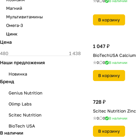
0
0
В наличии
Магний
Мультивитамины
В корзину
Омега-3
Цинк
Цена
1 047 ₽
BioTechUSA Calcium 
Наши предложения
0
0
В наличии
Новинка
В корзину
Бренд
Genius Nutrition
728 ₽
Olimp Labs
Scitec Nutrition Zinс
Scitec Nutrition
0
0
В наличии
BioTech USA
В корзину
В наличии