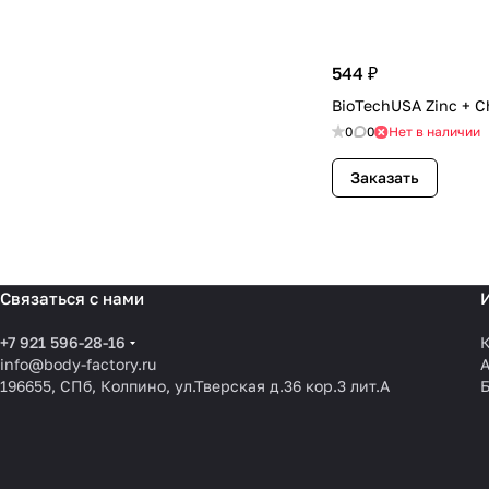
544 ₽
BioTechUSA Zinc + Ch
0
0
Нет в наличии
Заказать
Связаться с нами
+7 921 596-28-16
К
info@body-factory.ru
196655, СПб, Колпино, ул.Тверская д.36 кор.3 лит.А