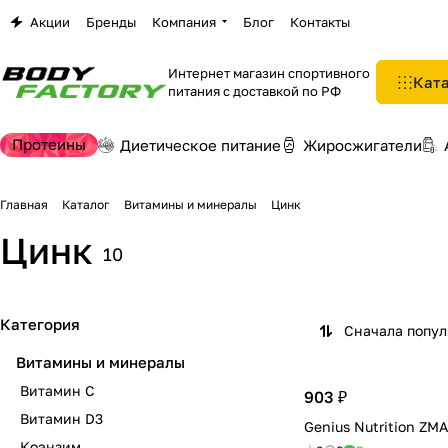
Акции
Бренды
Компания
Блог
Контакты
Интернет магазин спортивного
Кат
питания с доставкой по РФ
Протеины
Диетическое питание
Жиросжигатели
Главная
Каталог
Витамины и минералы
Цинк
Цинк
10
Категория
Сначала попу
Витамины и минералы
Витамин C
903 ₽
Витамин D3
Genius Nutrition ZMA
Коэнзим