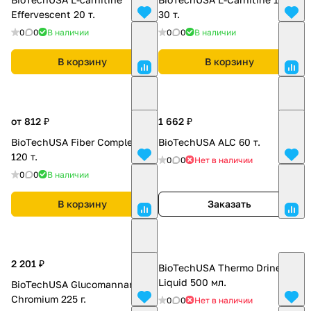
Effervescent 20 т.
30 т.
0
0
В наличии
0
0
В наличии
В корзину
В корзину
от 812 ₽
1 662 ₽
BioTechUSA Fiber Complex
BioTechUSA ALC 60 т.
120 т.
0
0
Нет в наличии
0
0
В наличии
В корзину
Заказать
2 201 ₽
BioTechUSA Thermo Drine
Liquid 500 мл.
BioTechUSA Glucomannan +
Chromium 225 г.
0
0
Нет в наличии