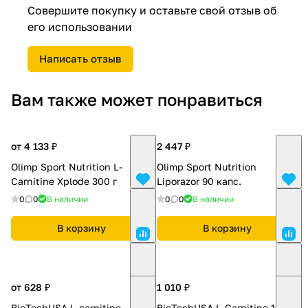
Совершите покупку и оставьте свой отзыв об
его использовании
Написать отзыв
Вам также может понравиться
от 4 133 ₽
2 447 ₽
Olimp Sport Nutrition L-
Olimp Sport Nutrition
Carnitine Xplode 300 г
Liporazor 90 капс.
0
0
В наличии
0
0
В наличии
В корзину
В корзину
от 628 ₽
1 010 ₽
BioTechUSA L-carnitine
BioTechUSA L-Carnitine 1000