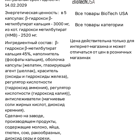
14.02.2029
Энергетическая ценность
:
в 5
Все товары BioTech USA
капсулах: β-гидрокси β-
метилбутират кальция - 3000 мг,
Все товары категории
из кот. гидрокси метилбутират
(НМВ) - 2520 мг.
Цена действительна только для
Ингредиентный состав
:
β-
интернет-магазина и может
гидрокси β-метилбутират
отличаться от цен в розничных
кальция 45%, наполнитель
магазинах
(фосфаты кальция), оболочка
капсулы [желатин, глазирующий
агент (шеллак), краситель
(оксиды и гидроксиды железа),
регулятор кислотности
(гидроксид аммония), регулятор
кислотности (гидроксид калия)],
антислеживатели (магниевые
соли жирных кислот, диоксид
кремния).
Сделано на заводе,
производящем продукты,
содержащие молоко, яйца,
глютен, сою, ракообразных,
диоксид серы и орехи.